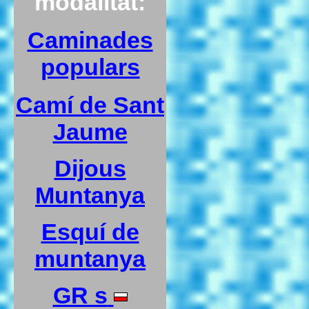
modalitat:
Caminades
populars
Camí de Sant
Jaume
Dijous
Muntanya
Esquí de
muntanya
GR s