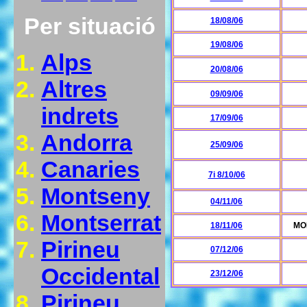
Per situació
18/08/06
19/08/06
Alps
20/08/06
Altres
09/09/06
indrets
17/09/06
Andorra
25/09/06
Canaries
7i 8/10/06
Montseny
04/11/06
Montserrat
18/11/06
MON
Pirineu
07/12/06
Occidental
23/12/06
Pirineu