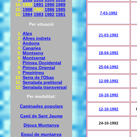
1992
1991
1990
1989
1988
1987
1986
1985
7-03-1992
1984
1983
1982
1981
Per situació
Alps
21-03-1992
Altres indrets
Andorra
Canaries
Montseny
18-04-1992
Montserrat
Pirineu Occidental
25-04-1992
Pirineu Oriental
Prepirineu
Serra de l'Obac
12-09-1992
Serralada prelitoral
Serralada transversal
10-10-1992
Per modalitat:
Caminades populars
12-10-1992
Camí de Sant Jaume
24-10-1992
Dijous Muntanya
Esquí de muntanya