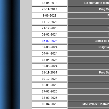
13-05-2013
Els Hostalets d'en
23-11-2017
Puig Co
3-09-2023
14-12-2023
21-12-2023
S
01-02-2024
15-02-2024
Serra de 
07-03-2024
Puig Sa
04-04-2024
18-04-2024
02-05-2024
28-11-2024
Puig Sa
19-12-2024
16-01-2025
27-02-2025
13-03-2025
10-04-2025
Molí Vell de Hostal