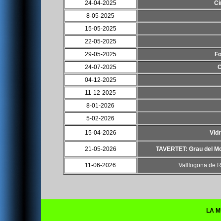
24-04-2025
Ci
8-05-2025
15-05-2025
22-05-2025
29-05-2025
Fo
24-07-2025
C
04-12-2025
11-12-2025
8-01-2026
5-02-2026
15-04-2026
Vidr
21-05-2026
TAVERTET: Grau del Mol
11-06-2026
Vallfogona de R
LA M