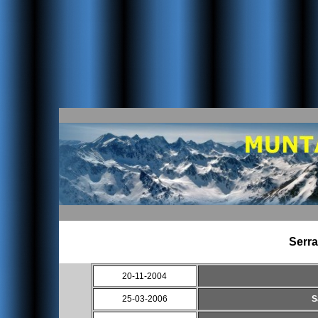
Serra
20-11-2004
25-03-2006
S