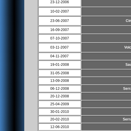
23-12-2006
10-02-2007
23-06-2007
Cin
16-09-2007
07-10-2007
03-11-2007
Volc
04-11-2007
19-01-2008
Sau
31-05-2008
13-09-2008
06-12-2008
Serr
20-12-2008
25-04-2009
30-01-2010
20-02-2010
Serr
12-06-2010