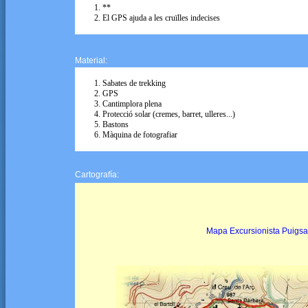
**
El GPS ajuda a les cruïlles indecises
Material:
Sabates de trekking
GPS
Cantimplora plena
Protecció solar (cremes, barret, ulleres...)
Bastons
Màquina de fotografiar
Cartografía:
Mapa Excursionista Puigsaca