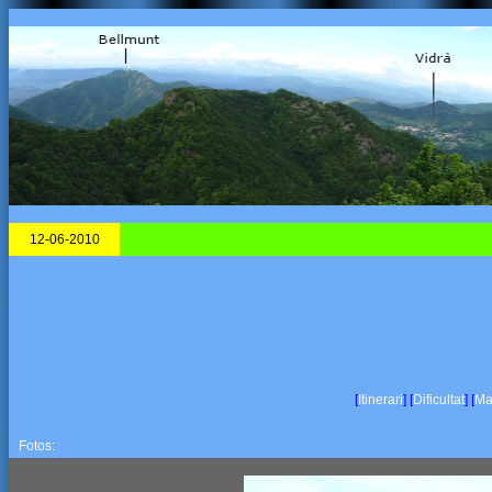
12-06-2010
[
Itinerari
]
[
Dificultat
]
[
Ma
Fotos: