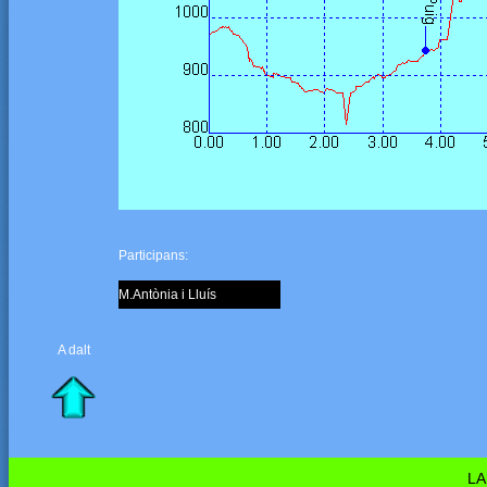
Participans:
M.Antònia i Lluís
A dalt
LA