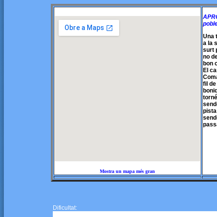
APRO
pobl
Una 
a la 
surt 
no de
bon c
El ca
Coma 
fil d
boniq
torné
send
pista
sende
passa
Mostra un mapa més gran
Dificultat: