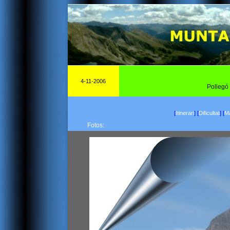
4-11-2006
Pollegó 
[
Itinerari
]
[
Dificultat
]
[
Ma
Fotos: