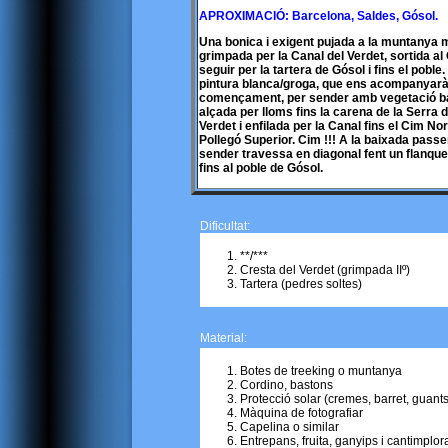
APROXIMACIÓ: Barcelona, Saldes, Gósol.
Una bonica i exigent pujada a la muntanya m
grimpada per la Canal del Verdet, sortida al
seguir per la tartera de Gósol i fins el pobl
pintura blanca/groga, que ens acompanyarà to
començament, per sender amb vegetació bai
alçada per lloms fins la carena de la Serra d
Verdet i enfilada per la Canal fins el Cim 
Pollegó Superior. Cim !!! A la baixada passe
sender travessa en diagonal fent un flanqu
fins al poble de Gósol.
Dificultat:
**/***
Cresta del Verdet (grimpada IIº)
Tartera (pedres soltes)
Material:
Botes de treeking o muntanya
Cordino, bastons
Protecció solar (cremes, barret, guants,
Màquina de fotografiar
Capelina o similar
Entrepans, fruita, ganyips i cantimplor