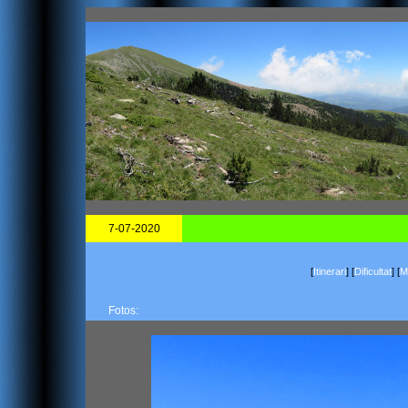
7-07-2020
[
Itinerari
]
[
Dificultat
]
[
Ma
Fotos: