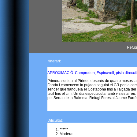
Refug
Itinerari:
APROXIMACIÓ: Camprodon, Espinavell, pista direcció a
Primera sortida al Pirineu desprès de quatre mesos ta
Fonda i comencem la pujada seguint el GR per la caren
sender que flanqueja el Costabona fins a l’alçada del
fàcil fins el cim. Un dia espectacular amb vistes arreu.
pel Serrat de la Balmeta, Refugi Forestal Jaume Farré 
Dificultat:
**/***
Moderat