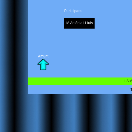
Participans:
M.Antònia i Lluís
Amunt
LA M