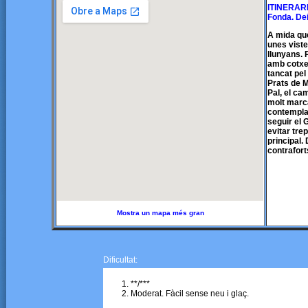
ITINERARI:
Fonda. Dei
A mida que
unes viste
llunyans. 
amb cotxe 
tancat pel
Prats de Mo
Pal, el ca
molt marca
contemplan
seguir el 
evitar tre
principal.
contrafort
Mostra un mapa més gran
Dificultat:
**/***
Moderat. Fàcil sense neu i glaç.