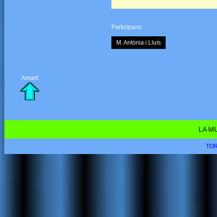
Participans:
M. Antònia i Lluís
Amunt
LA M
TOR