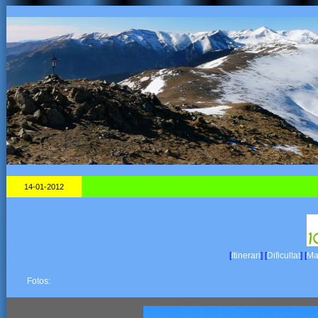
14-01-2012
[
Itinerari
]
[
Dificultat
]
[
Mat
Fotos: