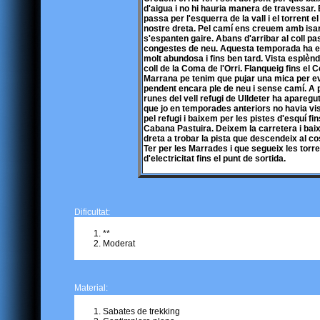
d'aigua i no hi hauria manera de travessar.
passa per l'esquerra de la vall i el torrent el
nostre dreta. Pel camí ens creuem amb isa
s'espanten gaire. Abans d'arribar al coll p
congestes de neu. Aquesta temporada ha es
molt abundosa i fins ben tard. Vista esplènd
coll de la Coma de l'Orri. Flanqueig fins el Co
Marrana pe tenim que pujar una mica per ev
pendent encara ple de neu i sense camí. A 
runes del vell refugi de Ulldeter ha aparegu
que jo en temporades anteriors no havia v
pel refugi i baixem per les pistes d'esquí fin
Cabana Pastuira. Deixem la carretera i bai
dreta a trobar la pista que descendeix al cos
Ter per les Marrades i que segueix les torr
d'electricitat fins el punt de sortida.
Dificultat:
**
Moderat
Material:
Sabates de trekking