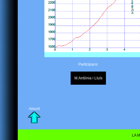
Participans:
M.Antònia i Lluís
Amunt
LA M