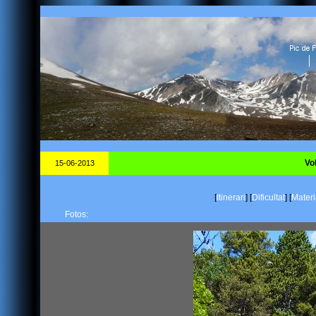
Vo
15-06-2013
[
Itinerari
]
[
Dificultat
]
[
Materi
Fotos: