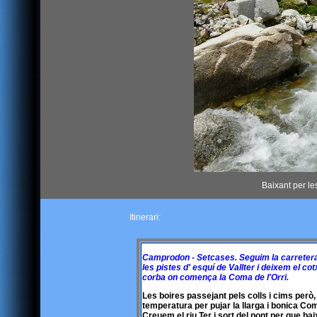
Baixant per le
Itinerari:
Camprodon - Setcases. Seguim la carretera
les pistes d' esquí de Vallter i deixem el cot
corba on comença la Coma de l'Orri.
Les boires passejant pels colls i cims però,
temperatura per pujar la llarga i bonica Com
Creuem el riu Ter i sort del pont per que ba