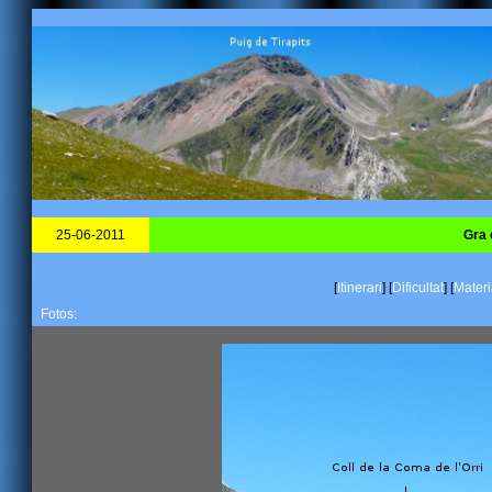
25-06-2011
Gra 
[
Itinerari
]
[
Dificultat
]
[
Materi
Fotos: