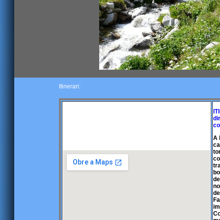
Itinerari:
IT
di
co
A 
ca
to
co
tr
bo
de
no
de
Fa
im
Co