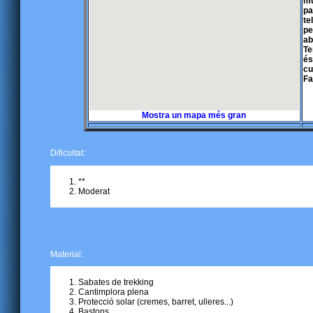
mu
pa
te
pe
ab
Te
és
cu
Fa
Mostra un mapa més gran
Dificultat:
**
Moderat
Material:
Sabates de trekking
Cantimplora plena
Protecció solar (cremes, barret, ulleres...)
Bastons