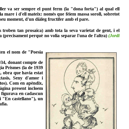
uller va ser sempre el punt ferm (la "dona forta") al qual ell
 la mare i d'ell mateix: només que fèiem massa soroll, sobretot
 seu moment, d'un diàleg fructífer amb el pare.
s troben tan prosaica) amb tota la seva varietat de gent, i el
ida (precisament perquè no volia separar l'una de l'altra)
(Jordi
rten el nom de "Poesia
1934, donant compte de
ogia Prismes (la de 1939
t, obra que havia estat
tasis, Seny d'amor i
netos). Com en apèndix,
pàgina present incloem
e figurava en cadascun
 i "En castellano"), un
afia.