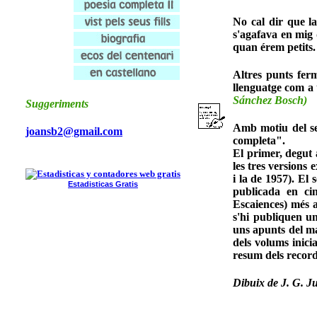
No cal dir que la
s'agafava en mig 
quan érem petits.
Altres punts ferm
llenguatge com a t
Sánchez Bosch)
Suggeriments
Amb motiu del s
joansb2@gmail.com
completa".
El primer, degut 
les tres versions 
i la de 1957). El 
Estadisticas Gratis
publicada en ci
-------------
------------
------------
Escaiences) més a
s'hi publiquen un
uns apunts del m
dels volums inici
resum dels records
Dibuix de J. G. Ju