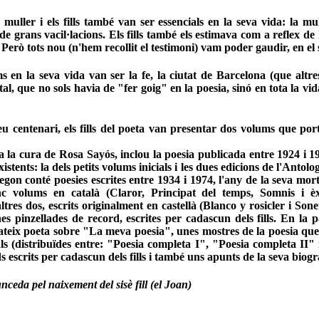
 muller i els fills també van ser essencials en la seva vida: la m
de grans vacil·lacions. Els fills també els estimava com a reflex de
 Però tots nou (n'hem recollit el testimoni) vam poder gaudir, en el
s en la seva vida van ser la fe, la ciutat de Barcelona (que altre
al, que no sols havia de "fer goig" en la poesia, sinó en tota la v
eu cente
nari, els fills del poeta van presentar dos volums que po
a la cura de Rosa Sayós, inclou la poesia publicada entre 1924 i 
existents: la dels petits volums inicials i les dues edicions de l'Antol
segon conté poesies escrites entre 1934 i 1974, l'any de la seva mor
nc volums en català (Claror, Principat del temps, Somnis i èx
ltres dos, escrits originalment en castellà (Blanco y rosicler i So
es pinzellades de record, escrites per cadascun dels fills. En la 
ateix poeta sobre "La meva poesia", unes mostres de la poesia qu
als (distribuïdes entre: "Poesia completa I", "Poesia completa II"
 escrits per cadascun dels fills i també uns apunts de la seva biogr
nceda pel naixement del sisè fill (el Joan)