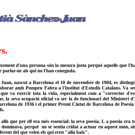
s.
ixement d'una persona són la mesura justa perquè aquells que l'h
de parlar-ne als qui no l'han coneguda.
 Juan, nascut a Barcelona el 10 de novembre de 1904, es disting
laborar amb Pompeu Fabra a l'Institut d'Estudis Catalans. Va ser 
 que va exercir tota la vida, especialment com a "corrector d'es
ar, la seva ocupació oficial va ser la de funcionari del Ministeri d
arcelona de 1936 i el primer Premi Ciutat de Barcelona de Poesia
ls.
llò que per ell era més essencial: la seva poesia. L a poesia era to
 dominava, perquè no se sentia cridat a actuar en aquest món, sin
iferent del que veien els qui eren "allà baix".