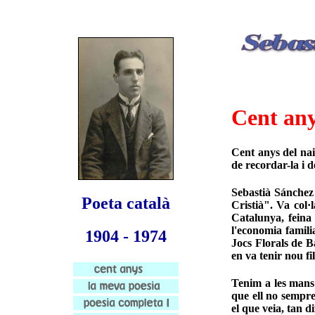
Cent any
Cent anys del na
de recordar-la i 
Sebastià Sánchez
Poeta català
Cristià". Va col·
Catalunya, feina
l'economia famili
1904 - 1974
Jocs Florals de B
en va tenir nou fil
Tenim a les mans a
que ell no sempre
el que veia, tan d