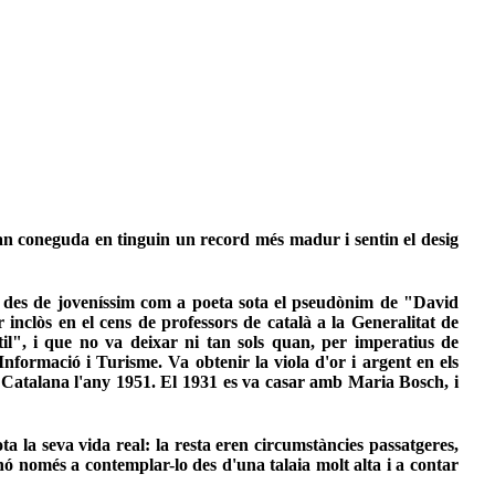
an coneguda en tinguin un record més madur i sentin el desig
í des de joveníssim com a poeta sota el pseudònim de "David
inclòs en el cens de professors de català a la Generalitat de
til", i que no va deixar ni tan sols quan, per imperatius de
'Informació i Turisme. Va obtenir la viola d'or i argent en els
 Catalana l'any 1951. El 1931 es va casar amb Maria Bosch, i
ta la seva vida real: la resta eren circumstàncies passatgeres,
ó només a contemplar-lo des d'una talaia molt alta i a contar