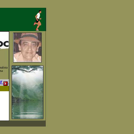
alista
esa
ar