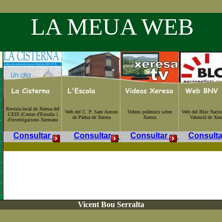
A MEUA WEB
Revista local de Xeresa del
Web del C. P. Sant Antoni
Videos polèmics sobre
Web del Bloc Nacion
CEIX (Centre d'Estudis i
de Pàdua de Xeresa
Xeresa
Valencià de Xer
d'investigacions Xeresans
Consultar
Consultar
Consultar
Consult
Vicent Bou Serralta