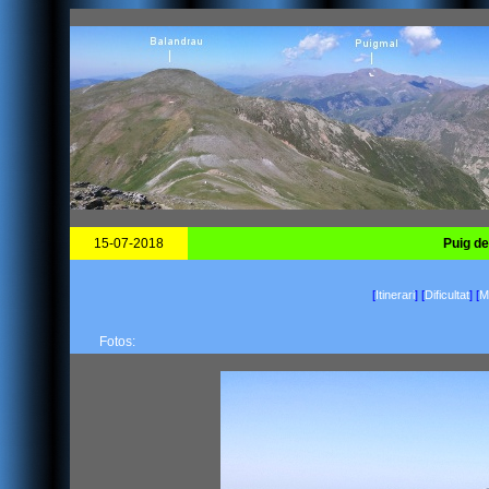
15-07-2018
Puig de
[
Itinerari
]
[
Dificultat
]
[
Ma
Fotos: