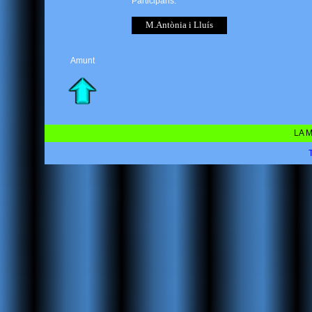
Participans:
M.Antònia i Lluís
Amunt
LA M