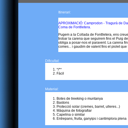
Itinerari:
APROXIMACIÓ:
Camprodon - Tragurà de Dalt 
Coma de Fontlletera.
Pugem a la Collada de Fontlletera, ens creue
trobar la carena que seguirem fins el Puig de 
obliga a posar-nos el paravent. La carena fin
comes... i gaudim de valent fins el piolet que
Dificultat:
*/**
Fàcil
Material:
Botes de treeking o muntanya
Bastons
Protecció solar (cremes, barret, ulleres...)
Màquina de fotografiar
Capelina o similar
Entrepans, fruita, ganyips i cantimplora plena