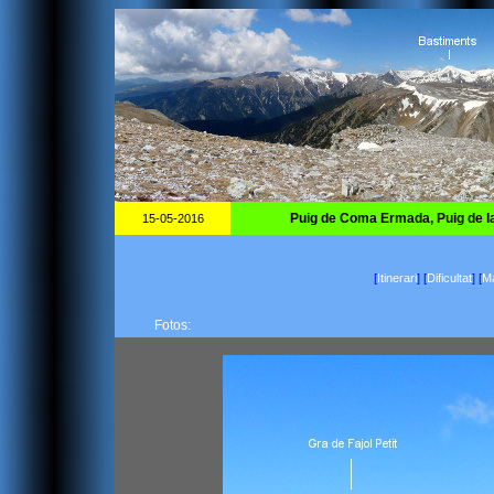
Puig de Coma Ermada, Puig de la
15-05-2016
[
Itinerari
]
[
Dificultat
]
[
Ma
Fotos: