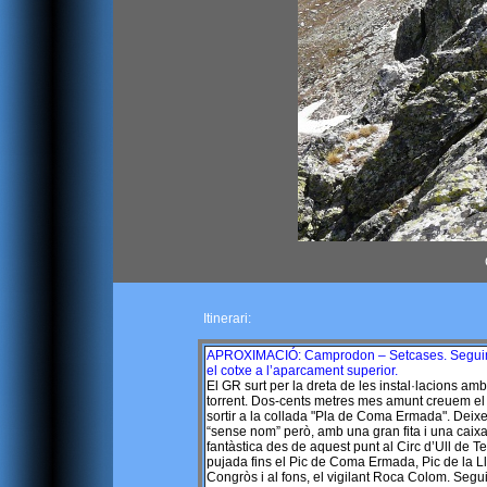
Itinerari:
APROXIMACIÓ: Camprodon – Setcases. Seguim l
el cotxe a l’aparcament superior.
El GR surt per la dreta de les instal·lacions am
torrent. Dos-cents metres mes amunt creuem el 
sortir a la collada "Pla de Coma Ermada". Deixe
“sense nom” però, amb una gran fita i una caixa
fantàstica des de aquest punt al Circ d’Ull de 
pujada fins el Pic de Coma Ermada, Pic de la Ll
Congròs i al fons, el vigilant Roca Colom. Segui