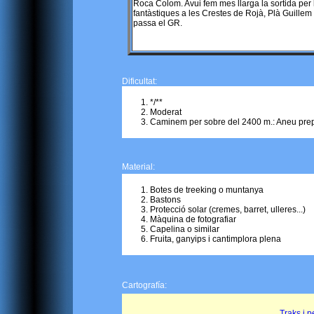
Roca Colom. Avui fem mes llarga la sortida per l
fantàstiques a les Crestes de Rojà, Plà Guillem
passa el GR.
Dificultat:
*/**
Moderat
Caminem per sobre del 2400 m.: Aneu pre
Material:
Botes de treeking o muntanya
Bastons
Protecció solar (cremes, barret, ulleres...)
Màquina de fotografiar
Capelina o similar
Fruita, ganyips i cantimplora plena
Cartografía:
Traks i pe