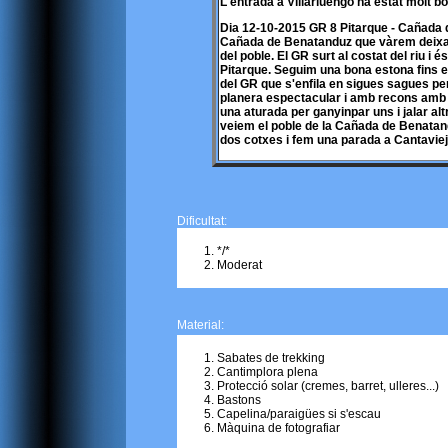
L'entrada a Villarluengo ha estat molt bo
Dia 12-10-2015 GR 8 Pitarque - Cañada d
Cañada de Benatanduz que vàrem deixar 
del poble. El GR surt al costat del riu i 
Pitarque. Seguim una bona estona fins el
del GR que s'enfila en sigues sagues per
planera espectacular i amb recons amb t
una aturada per ganyinpar uns i jalar al
veiem el poble de la Cañada de Benatan
dos cotxes i fem una parada a Cantavieja
Dificultat:
*/*
Moderat
Material:
Sabates de trekking
Cantimplora plena
Protecció solar (cremes, barret, ulleres...)
Bastons
Capelina/paraigües si s'escau
Màquina de fotografiar