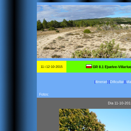
11 i 12-10-2015
GR 8.1 Ejuelve-Villarl
[
Itinerari
]
[
Dificultat
]
[
Mat
Fotos:
Dia 11-10-2015