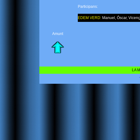
Participans:
EDEM VERD:
Manuel, Óscar, Vicenç,
Amunt
LA M