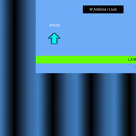
M.Antònia i Lluís
Amunt
LA M