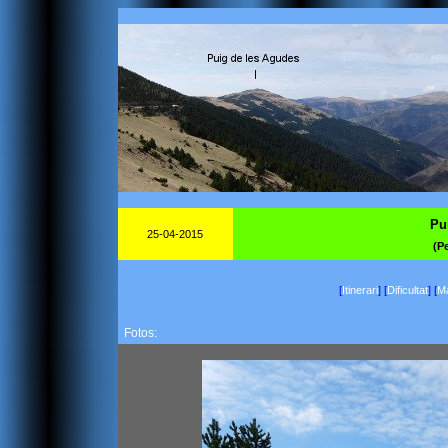
Pu
25-04-2015
(P
[
Itinerari
]
[
Dificultat
]
[
Ma
Fotos: