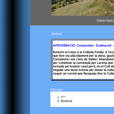
Darrer tram 
Itinerari:
APROXIMACIÓ: Camprodon - Espinavell - Pis
Deixem el cotxe a la Collada Fonda. A l'esq
que fem via plàcidament per la pista, gaud
Costabona i els cims de Vallter. Abandonem 
per continuar la caminada per carena que pu
tornada pel mateix camí però, en el Coll d
seguim una bona estona per donar la volta a
seguir un corriol que flanqueja fins la Col
Dificultat:
*/**
Moderat