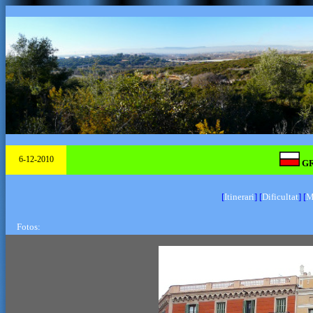
6-12-2010
GR 
[
Itinerari
]
[
Dificultat
]
[
M
Fotos: