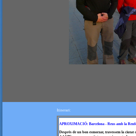
Itinerari:
APROXIMACIÓ: Barcelona - Reus amb la Renfe. 
Desprès de un bon esmorzar, travessem la ciutat d