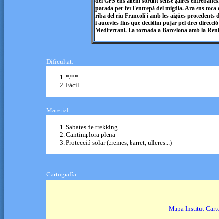
del GPS ens anem sortint sense gaires entrebancs
parada per fer l'entrepà del migdia. Ara ens toca 
riba del riu Francolí i amb les aigües procedents 
i autovies fins que decidim pujar pel dret direcci
Mediterrani. La tornada a Barcelona amb la Renf
Dificultat:
*/**
Fàcil
Material:
Sabates de trekking
Cantimplora plena
Protecció solar (cremes, barret, ulleres...)
Cartografía:
Mapa Institut Cart