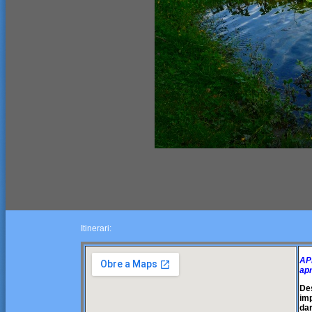
Itinerari:
AP
apr
Des
imp
dar