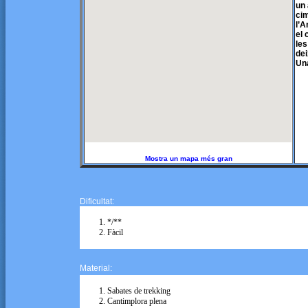
un 
cim
l’A
el 
les
dei
Una
Mostra un mapa més gran
Dificultat:
*/**
Fàcil
Material:
Sabates de trekking
Cantimplora plena