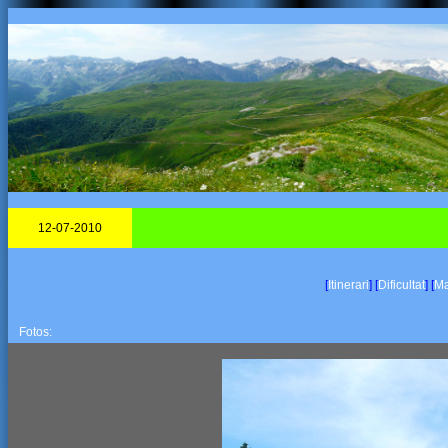
12-07-2010
[
Itinerari
]
[
Dificultat
]
[
Ma
Fotos: