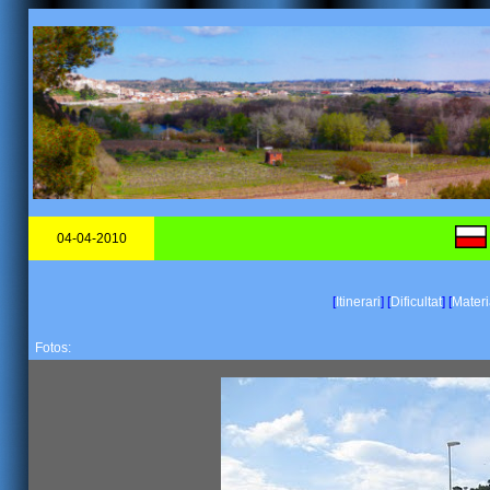
04-04-2010
[
Itinerari
]
[
Dificultat
]
[
Materi
Fotos: