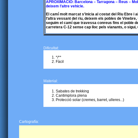
APROXIMACIÓ: Barcelona – Tarragona – Reus – Mola 
deixem l’altre vehicle.
El camí molt marcat s’inicia al costat del Riu Ebre i ai
l’altra vessant del riu, deixem els pobles de Vinebr
seguim el camí que travessa conreus fins el poble de
carretera C-12 sense cap lloc pels vianants, o sigui, 
Dificultat:
*/**
Fàcil
Material:
Sabates de trekking
Cantimplora plena
Protecció solar (cremes, barret, ulleres...)
Cartografía: