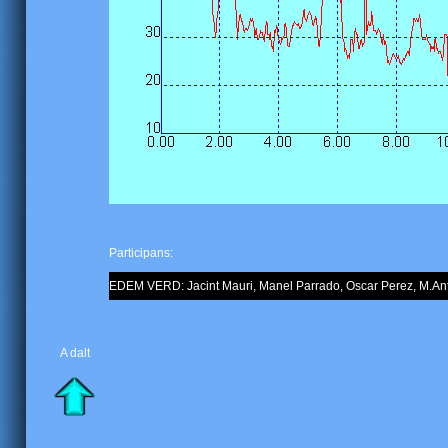
Participans:
EDEM VERD: Jacint Mauri, Manel Parrado, Oscar Perez, M.Ant
A dalt