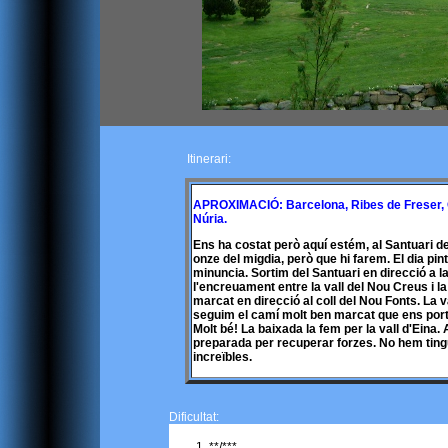
Itinerari:
APROXIMACIÓ: Barcelona, Ribes de Freser, Qu
Núria.
Ens ha costat però aquí estém, al Santuari 
onze del migdia, però que hi farem. El dia pi
minuncia. Sortim del Santuari en direcció a 
l'encreuament entre la vall del Nou Creus i l
marcat en direcció al coll del Nou Fonts. La v
seguim el camí molt ben marcat que ens porta
Molt bé! La baixada la fem per la vall d'Eina.
preparada per recuperar forzes. No hem tingu
increïbles.
Dificultat:
**/***