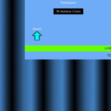
Participans:
M.Antònia i Lluís
Amunt
LA M
TO