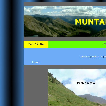
24-07-2004
P
[
Itinerari
]
[
Dificultat
]
[
Ma
Fotos: