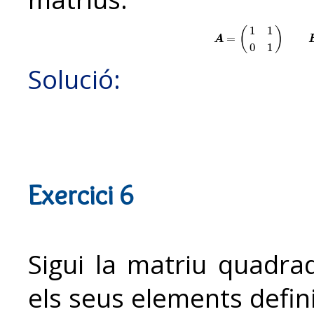
1
1
(
)
A
=
(
=
1
1
0
1
)
B
=
(
1
0
3
4
)
C
A
0
1
Solució:
Exercici 6
Sigui la matriu quadr
els seus elements defini