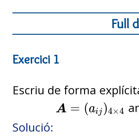
Full d
Exercici 1
Escriu de forma explícit
a
=
(
)
A
a
4
×
4
A
=
(
a
i
j
)
4
×
4
i
j
Solució: