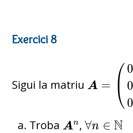
Exercici 8
⎛
0
⎜
Sigui la matriu
=
0
⎝
A
A
=
(
0
a
b
0
0
c
0
0
0
)
0
N
Troba
,
∀
∈
n
A
n
A
n
∀
n
∈
N