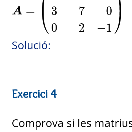
⎜
⎟
=
3
7
0
⎝
⎠
A
A
=
(
1
−
2
1
3
7
0
0
2
−
1
)
B
=
(
1
3
−
2
)
C
=
(
2
−
1
0
1
0
3
)
0
2
−
1
Solució:
Exercici 4
Comprova si les matri