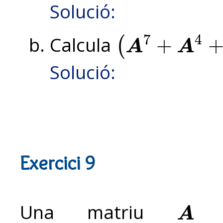
Solució:
7
4
Calcula
+
(
A
A
(
A
7
+
A
4
+
A
2
)
2
Solució:
Exercici 9
Una matriu
e
A
A