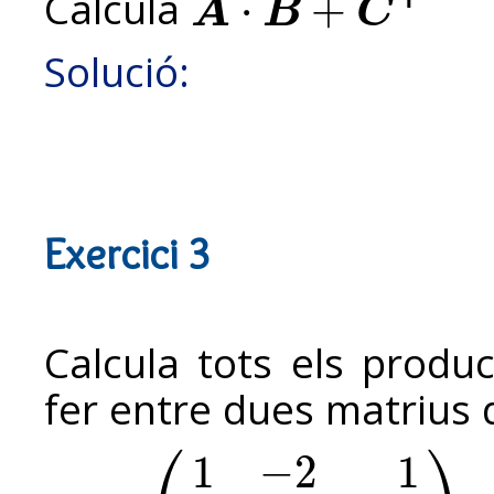
Calcula
⋅
+
A
B
C
A
⋅
B
+
C
T
Solució:
Exercici 3
Calcula tots els produ
fer entre dues matrius 
⎛
⎞
1
−
2
1