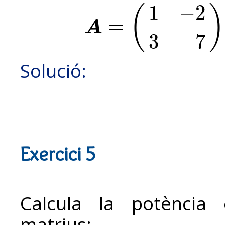
1
−
2
(
)
=
A
A
=
(
1
−
2
3
7
)
B
=
(
3
1
−
4
5
)
3
7
Solució:
Exercici 5
Calcula la potència
matrius: