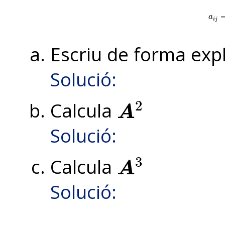
a
i
j
=
{
a
i
j
Escriu de forma expl
Solució:
2
Calcula
A
A
2
Solució:
3
Calcula
A
A
3
Solució: