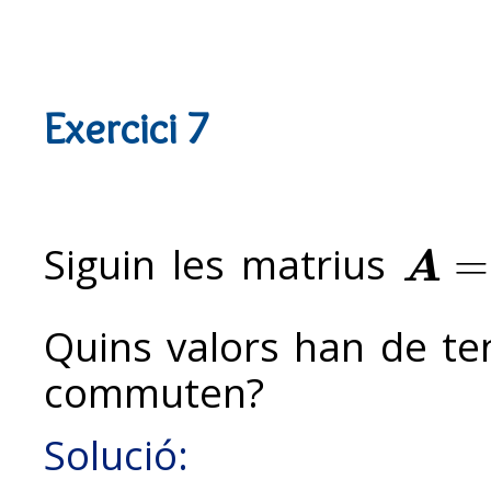
Exercici 7
Siguin les matrius
=
A
A
=
(
1
1
−
1
2
)
Quins valors han de te
commuten?
Solució: