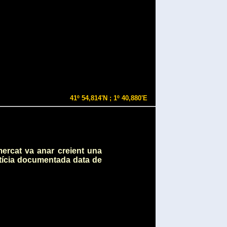
41º 54,814'N ; 1º 40,880'E
mercat va anar creient una
otícia documentada data de