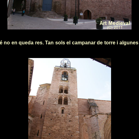
é no en queda res. Tan sols el campanar de torre i algunes 