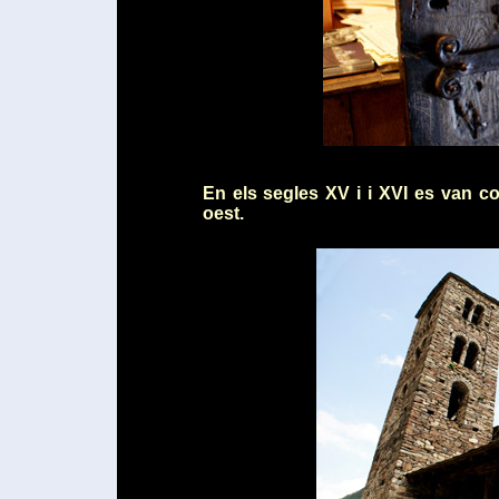
En els segles XV i i XVI es van c
oest.